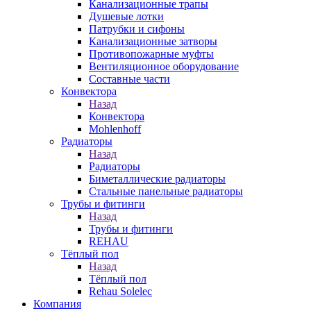
Канализационные трапы
Душевые лотки
Патрубки и сифоны
Канализационные затворы
Противопожарные муфты
Вентиляционное оборудование
Составные части
Конвектора
Назад
Конвектора
Mohlenhoff
Радиаторы
Назад
Радиаторы
Биметаллические радиаторы
Стальные панельные радиаторы
Трубы и фитинги
Назад
Трубы и фитинги
REHAU
Тёплый пол
Назад
Тёплый пол
Rehau Solelec
Компания