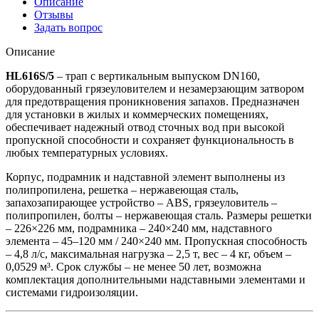
Описание
Отзывы
Задать вопрос
Описание
HL616S/5
– трап с вертикальным выпуском DN160,
оборудованный грязеуловителем и незамерзающим затвором
для предотвращения проникновения запахов. Предназначен
для установки в жилых и коммерческих помещениях,
обеспечивает надежный отвод сточных вод при высокой
пропускной способности и сохраняет функциональность в
любых температурных условиях.
Корпус, подрамник и надставной элемент выполнены из
полипропилена, решетка – нержавеющая сталь,
запахозапирающее устройство – ABS, грязеуловитель –
полипропилен, болты – нержавеющая сталь. Размеры решетки
– 226×226 мм, подрамника – 240×240 мм, надставного
элемента – 45–120 мм / 240×240 мм. Пропускная способность
– 4,8 л/с, максимальная нагрузка – 2,5 т, вес – 4 кг, объем –
0,0529 м³. Срок службы – не менее 50 лет, возможна
комплектация дополнительными надставными элементами и
системами гидроизоляции.