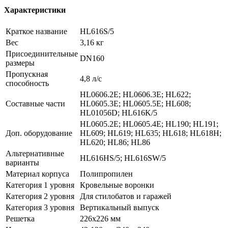
Характеристики
Краткое название
HL616S/5
Вес
3,16 кг
Присоединительные
DN160
размеры
Пропускная
4,8 л/с
способность
HL0606.2E; HL0606.3E; HL622;
Составные части
HL0605.3E; HL0605.5E; HL608;
HL01056D; HL616K/5
HL0605.2E; HL0605.4E; HL190; HL191;
Доп. оборудование
HL609; HL619; HL635; HL618; HL618H;
HL620; HL86; HL86
Альтернативные
HL616HS/5; HL616SW/5
варианты
Материал корпуса
Полипропилен
Категория 1 уровня
Кровельные воронки
Категория 2 уровня
Для стилобатов и гаражей
Категория 3 уровня
Вертикальный выпуск
Решетка
226x226 мм