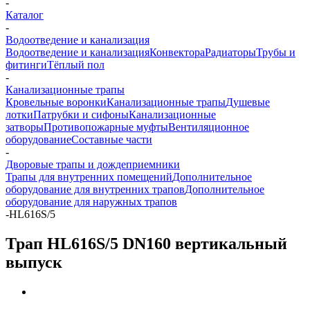
-
Каталог
-
Водоотведение и канализация
Водоотведение и канализация
Конвектора
Радиаторы
Трубы и
фитинги
Тёплый пол
-
Канализационные трапы
Кровельные воронки
Канализационные трапы
Душевые
лотки
Патрубки и сифоны
Канализационные
затворы
Противопожарные муфты
Вентиляционное
оборудование
Составные части
-
Дворовые трапы и дождеприемники
Трапы для внутренних помещений
Дополнительное
оборудование для внутренних трапов
Дополнительное
оборудование для наружных трапов
-
HL616S/5
Трап HL616S/5 DN160 вертикальный
выпуск