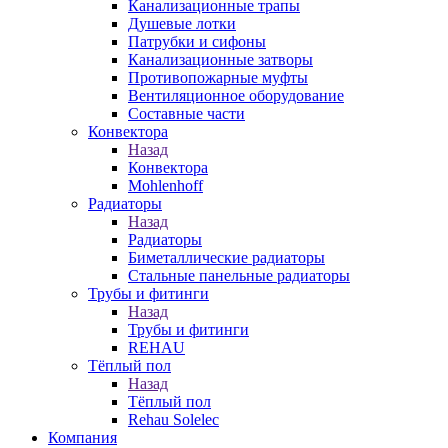
Канализационные трапы
Душевые лотки
Патрубки и сифоны
Канализационные затворы
Противопожарные муфты
Вентиляционное оборудование
Составные части
Конвектора
Назад
Конвектора
Mohlenhoff
Радиаторы
Назад
Радиаторы
Биметаллические радиаторы
Стальные панельные радиаторы
Трубы и фитинги
Назад
Трубы и фитинги
REHAU
Тёплый пол
Назад
Тёплый пол
Rehau Solelec
Компания