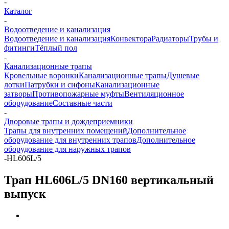
-
Каталог
-
Водоотведение и канализация
Водоотведение и канализация
Конвектора
Радиаторы
Трубы и
фитинги
Тёплый пол
-
Канализационные трапы
Кровельные воронки
Канализационные трапы
Душевые
лотки
Патрубки и сифоны
Канализационные
затворы
Противопожарные муфты
Вентиляционное
оборудование
Составные части
-
Дворовые трапы и дождеприемники
Трапы для внутренних помещений
Дополнительное
оборудование для внутренних трапов
Дополнительное
оборудование для наружных трапов
-
HL606L/5
Трап HL606L/5 DN160 вертикальный
выпуск