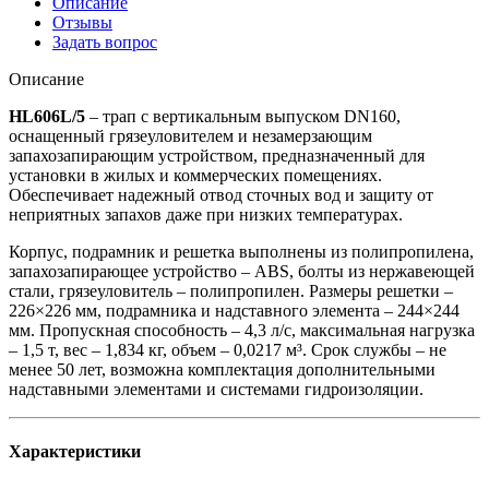
Описание
Отзывы
Задать вопрос
Описание
HL606L/5
– трап с вертикальным выпуском DN160,
оснащенный грязеуловителем и незамерзающим
запахозапирающим устройством, предназначенный для
установки в жилых и коммерческих помещениях.
Обеспечивает надежный отвод сточных вод и защиту от
неприятных запахов даже при низких температурах.
Корпус, подрамник и решетка выполнены из полипропилена,
запахозапирающее устройство – ABS, болты из нержавеющей
стали, грязеуловитель – полипропилен. Размеры решетки –
226×226 мм, подрамника и надставного элемента – 244×244
мм. Пропускная способность – 4,3 л/с, максимальная нагрузка
– 1,5 т, вес – 1,834 кг, объем – 0,0217 м³. Срок службы – не
менее 50 лет, возможна комплектация дополнительными
надставными элементами и системами гидроизоляции.
Характеристики