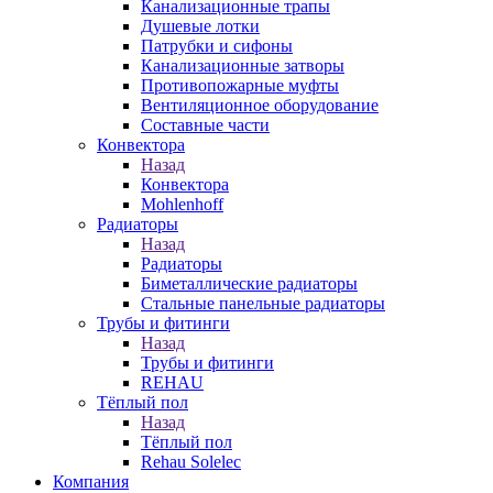
Канализационные трапы
Душевые лотки
Патрубки и сифоны
Канализационные затворы
Противопожарные муфты
Вентиляционное оборудование
Составные части
Конвектора
Назад
Конвектора
Mohlenhoff
Радиаторы
Назад
Радиаторы
Биметаллические радиаторы
Стальные панельные радиаторы
Трубы и фитинги
Назад
Трубы и фитинги
REHAU
Тёплый пол
Назад
Тёплый пол
Rehau Solelec
Компания