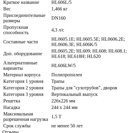
Краткое название
HL606L/5
Вес
1,466 кг
Присоединительные
DN160
размеры
Пропускная
4,3 л/с
способность
HL0605.1E; HL0605.5E; HL0606.2E;
Составные части
HL0606.3E; HL606K/5
HL0605.2E; HL609; HL608; HL608.1;
Доп. оборудование
HL618; HL618H; HL620
Альтернативные
HL606LW/5
варианты
Материал корпуса
Полипропилен
Категория 1 уровня
Трапы
Категория 2 уровня
Трапы для "сухотрубов", дворов
Категория 3 уровня
Вертикальный выпуск
Решетка
226x226 мм
Насадка
244 x 244 мм
Максимальная
1,5 Т
разрешенная нагрузка
Срок службы
не менее 50 лет
Отзывы