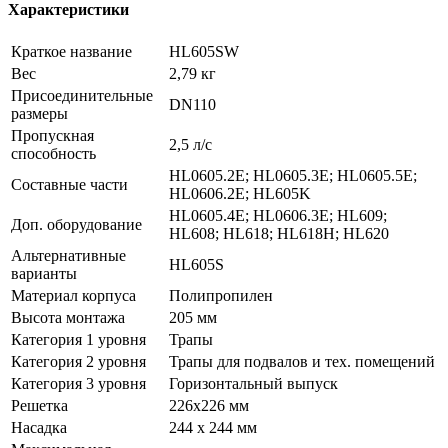
Характеристики
Краткое название
HL605SW
Вес
2,79 кг
Присоединительные
DN110
размеры
Пропускная
2,5 л/с
способность
HL0605.2E; HL0605.3E; HL0605.5E;
Составные части
HL0606.2E; HL605K
HL0605.4E; HL0606.3E; HL609;
Доп. оборудование
HL608; HL618; HL618H; HL620
Альтернативные
HL605S
варианты
Материал корпуса
Полипропилен
Высота монтажа
205 мм
Категория 1 уровня
Трапы
Категория 2 уровня
Трапы для подвалов и тех. помещений
Категория 3 уровня
Горизонтальный выпуск
Решетка
226x226 мм
Насадка
244 x 244 мм