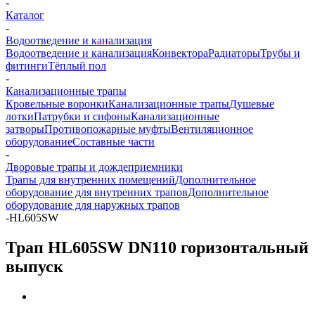
-
Каталог
-
Водоотведение и канализация
Водоотведение и канализация
Конвектора
Радиаторы
Трубы и
фитинги
Тёплый пол
-
Канализационные трапы
Кровельные воронки
Канализационные трапы
Душевые
лотки
Патрубки и сифоны
Канализационные
затворы
Противопожарные муфты
Вентиляционное
оборудование
Составные части
-
Дворовые трапы и дождеприемники
Трапы для внутренних помещений
Дополнительное
оборудование для внутренних трапов
Дополнительное
оборудование для наружных трапов
-
HL605SW
Трап HL605SW DN110 горизонтальный
выпуск