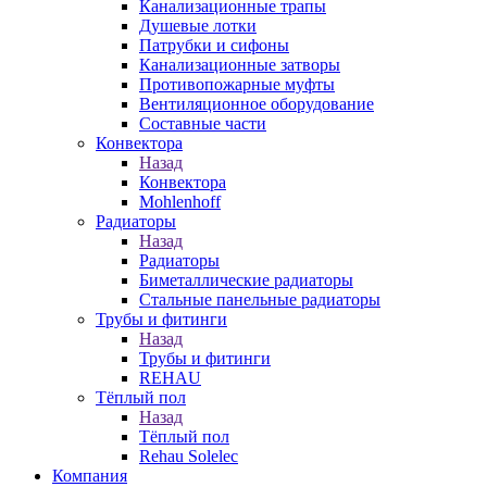
Канализационные трапы
Душевые лотки
Патрубки и сифоны
Канализационные затворы
Противопожарные муфты
Вентиляционное оборудование
Составные части
Конвектора
Назад
Конвектора
Mohlenhoff
Радиаторы
Назад
Радиаторы
Биметаллические радиаторы
Стальные панельные радиаторы
Трубы и фитинги
Назад
Трубы и фитинги
REHAU
Тёплый пол
Назад
Тёплый пол
Rehau Solelec
Компания