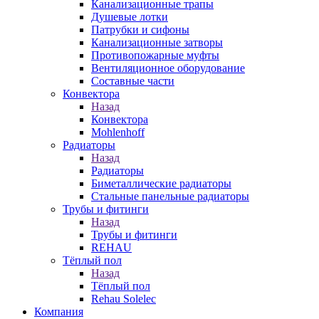
Канализационные трапы
Душевые лотки
Патрубки и сифоны
Канализационные затворы
Противопожарные муфты
Вентиляционное оборудование
Составные части
Конвектора
Назад
Конвектора
Mohlenhoff
Радиаторы
Назад
Радиаторы
Биметаллические радиаторы
Стальные панельные радиаторы
Трубы и фитинги
Назад
Трубы и фитинги
REHAU
Тёплый пол
Назад
Тёплый пол
Rehau Solelec
Компания