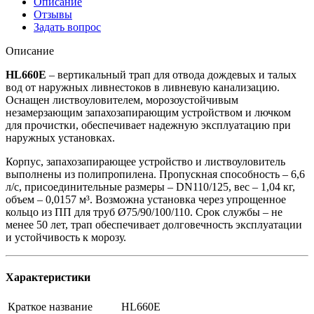
Описание
Отзывы
Задать вопрос
Описание
HL660E
– вертикальный трап для отвода дождевых и талых
вод от наружных ливнестоков в ливневую канализацию.
Оснащен листвоуловителем, морозоустойчивым
незамерзающим запахозапирающим устройством и лючком
для прочистки, обеспечивает надежную эксплуатацию при
наружных установках.
Корпус, запахозапирающее устройство и листвоуловитель
выполнены из полипропилена. Пропускная способность – 6,6
л/с, присоединительные размеры – DN110/125, вес – 1,04 кг,
объем – 0,0157 м³. Возможна установка через упрощенное
кольцо из ПП для труб Ø75/90/100/110. Срок службы – не
менее 50 лет, трап обеспечивает долговечность эксплуатации
и устойчивость к морозу.
Характеристики
Краткое название
HL660E