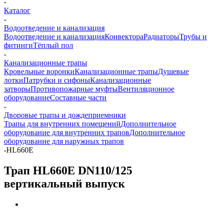
-
Каталог
-
Водоотведение и канализация
Водоотведение и канализация
Конвектора
Радиаторы
Трубы и
фитинги
Тёплый пол
-
Канализационные трапы
Кровельные воронки
Канализационные трапы
Душевые
лотки
Патрубки и сифоны
Канализационные
затворы
Противопожарные муфты
Вентиляционное
оборудование
Составные части
-
Дворовые трапы и дождеприемники
Трапы для внутренних помещений
Дополнительное
оборудование для внутренних трапов
Дополнительное
оборудование для наружных трапов
-
HL660E
Трап HL660E DN110/125
вертикальный выпуск