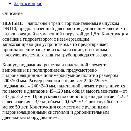
Задать вопрос
Описание
HL615HL
– напольный трап с горизонтальным выпуском
DN110, предназначенный для водоотведения в помещениях с
гидроизоляцией и умеренной нагрузкой до 1,5 т. Конструкция
оснащена гидрозатвором с незамерзающим
запахозапирающим устройством, что предотвращает
проникновение запахов из канализации, и съемным
грязеуловителем для защиты трубопровода от засоров.
Корпус, подрамник, решетка и надставной элемент
выполнены из полипропилена, предусмотрено
гидроизоляционное полимербитумное полотно размером
500×500 мм. Размер решетки составляет 226×226 мм,
подрамника – 240×240 мм, надставной элемент регулируется
по высоте в диапазоне 45–120 мм, общая высота монтажа – от
237 до 312 мм. Пропускная способность трапа достигает 4,2 л/
с, вес изделия – 3,9 кг, объем – 0,0529 м³. Срок службы – не
менее 50 лет. Конструкция совместима с рулонными
гидроизоляционными системами и дополнительным
дренажным оборудованием.