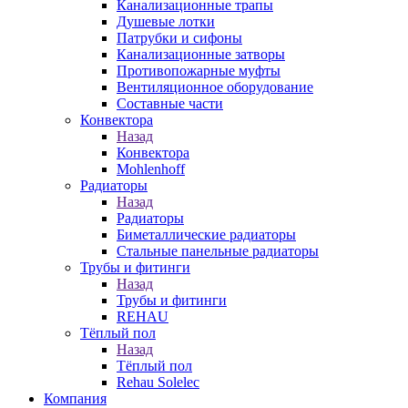
Канализационные трапы
Душевые лотки
Патрубки и сифоны
Канализационные затворы
Противопожарные муфты
Вентиляционное оборудование
Составные части
Конвектора
Назад
Конвектора
Mohlenhoff
Радиаторы
Назад
Радиаторы
Биметаллические радиаторы
Стальные панельные радиаторы
Трубы и фитинги
Назад
Трубы и фитинги
REHAU
Тёплый пол
Назад
Тёплый пол
Rehau Solelec
Компания