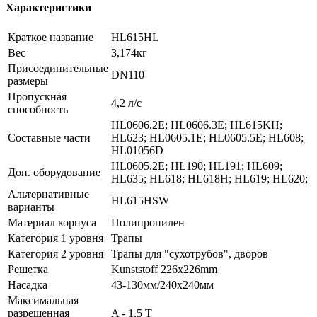
Характеристики
Краткое название
HL615HL
Вес
3,174кг
Присоединительные
DN110
размеры
Пропускная
4,2 л/с
способность
HL0606.2E; HL0606.3E; HL615KH;
Составные части
HL623; HL0605.1E; HL0605.5E; HL608;
HL01056D
HL0605.2E; HL190; HL191; HL609;
Доп. оборудование
HL635; HL618; HL618H; HL619; HL620;
Альтернативные
HL615HSW
варианты
Материал корпуса
Полипропилен
Категория 1 уровня
Трапы
Категория 2 уровня
Трапы для "сухотрубов", дворов
Решетка
Kunststoff 226x226mm
Насадка
43-130мм/240x240мм
Максимальная
разрешенная
A - 1,5 T