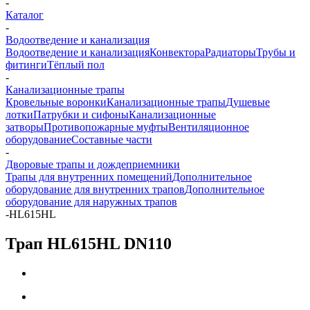
-
Каталог
-
Водоотведение и канализация
Водоотведение и канализация
Конвектора
Радиаторы
Трубы и
фитинги
Тёплый пол
-
Канализационные трапы
Кровельные воронки
Канализационные трапы
Душевые
лотки
Патрубки и сифоны
Канализационные
затворы
Противопожарные муфты
Вентиляционное
оборудование
Составные части
-
Дворовые трапы и дождеприемники
Трапы для внутренних помещений
Дополнительное
оборудование для внутренних трапов
Дополнительное
оборудование для наружных трапов
-
HL615HL
Трап HL615HL DN110