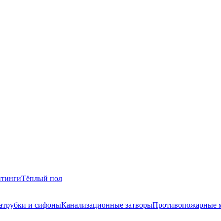
итинги
Тёплый пол
атрубки и сифоны
Канализационные затворы
Противопожарные 