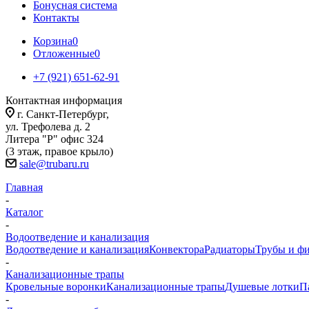
Бонусная система
Контакты
Корзина
0
Отложенные
0
+7 (921) 651-62-91
Контактная информация
г. Санкт-Петербург,
ул. Трефолева д. 2
Литера "Р" офис 324
(3 этаж, правое крыло)
sale@trubaru.ru
Главная
-
Каталог
-
Водоотведение и канализация
Водоотведение и канализация
Конвектора
Радиаторы
Трубы и ф
-
Канализационные трапы
Кровельные воронки
Канализационные трапы
Душевые лотки
П
-