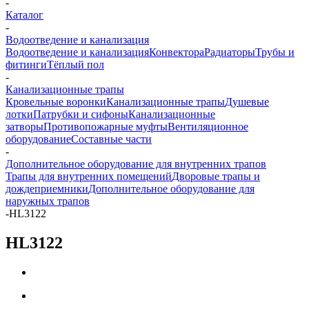
-
Каталог
-
Водоотведение и канализация
Водоотведение и канализация
Конвектора
Радиаторы
Трубы и
фитинги
Тёплый пол
-
Канализационные трапы
Кровельные воронки
Канализационные трапы
Душевые
лотки
Патрубки и сифоны
Канализационные
затворы
Противопожарные муфты
Вентиляционное
оборудование
Составные части
-
Дополнительное оборудование для внутренних трапов
Трапы для внутренних помещений
Дворовые трапы и
дождеприемники
Дополнительное оборудование для
наружных трапов
-
HL3122
HL3122