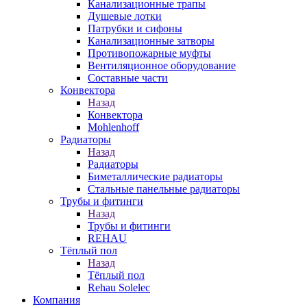
Канализационные трапы
Душевые лотки
Патрубки и сифоны
Канализационные затворы
Противопожарные муфты
Вентиляционное оборудование
Составные части
Конвектора
Назад
Конвектора
Mohlenhoff
Радиаторы
Назад
Радиаторы
Биметаллические радиаторы
Стальные панельные радиаторы
Трубы и фитинги
Назад
Трубы и фитинги
REHAU
Тёплый пол
Назад
Тёплый пол
Rehau Solelec
Компания