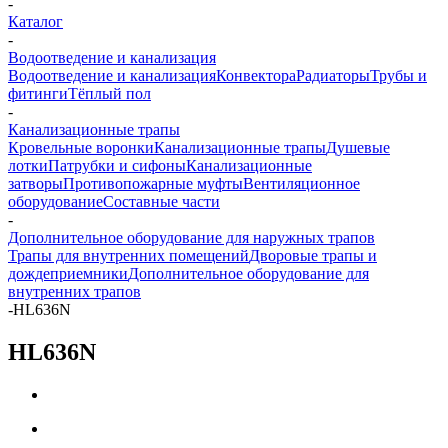
-
Каталог
-
Водоотведение и канализация
Водоотведение и канализация
Конвектора
Радиаторы
Трубы и
фитинги
Тёплый пол
-
Канализационные трапы
Кровельные воронки
Канализационные трапы
Душевые
лотки
Патрубки и сифоны
Канализационные
затворы
Противопожарные муфты
Вентиляционное
оборудование
Составные части
-
Дополнительное оборудование для наружных трапов
Трапы для внутренних помещений
Дворовые трапы и
дождеприемники
Дополнительное оборудование для
внутренних трапов
-
HL636N
HL636N