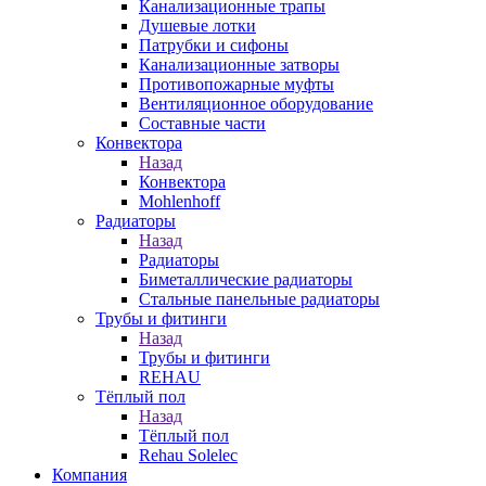
Канализационные трапы
Душевые лотки
Патрубки и сифоны
Канализационные затворы
Противопожарные муфты
Вентиляционное оборудование
Составные части
Конвектора
Назад
Конвектора
Mohlenhoff
Радиаторы
Назад
Радиаторы
Биметаллические радиаторы
Стальные панельные радиаторы
Трубы и фитинги
Назад
Трубы и фитинги
REHAU
Тёплый пол
Назад
Тёплый пол
Rehau Solelec
Компания