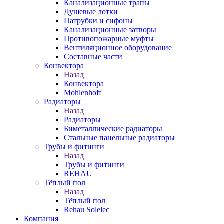
Канализационные трапы
Душевые лотки
Патрубки и сифоны
Канализационные затворы
Противопожарные муфты
Вентиляционное оборудование
Составные части
Конвектора
Назад
Конвектора
Mohlenhoff
Радиаторы
Назад
Радиаторы
Биметаллические радиаторы
Стальные панельные радиаторы
Трубы и фитинги
Назад
Трубы и фитинги
REHAU
Тёплый пол
Назад
Тёплый пол
Rehau Solelec
Компания