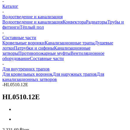
-
Каталог
-
Водоотведение и канализация
Водоотведение и канализация
Конвектора
Радиаторы
Трубы и
фитинги
Тёплый пол
-
Составные части
Кровельные воронки
Канализационные трапы
Душевые
лотки
Патрубки и сифоны
Канализационные
затворы
Противопожарные муфты
Вентиляционное
оборудование
Составные части
-
Для внутренних трапов
Для кровельных воронок
Для наружных трапов
Для
канализационных затворов
-
HL0510.12E
HL0510.12E
2 331.69
₽
/шт