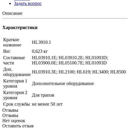
Задать вопрос
Описание
Характеристики
Краткое
HL3910.1
название
Вес
0,623 кг
Составные
HL03910.1E; HL03910.2E; HL01093D;
части
HL03900.0E; HL05100.7E; HL01093D
Доп.
HL03910.3E; HL2100; HL619; HL3400; HL8500
оборудование
Категория 1
Дополнительное оборудование
уровня
Категория 2
Для трапов
уровня
Срок службы
не менее 50 лет
Отзывы
Отзывы
Нет оценок
Оставить отзыв