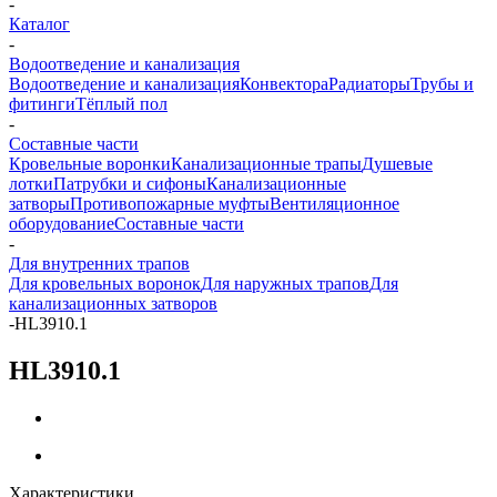
-
Каталог
-
Водоотведение и канализация
Водоотведение и канализация
Конвектора
Радиаторы
Трубы и
фитинги
Тёплый пол
-
Составные части
Кровельные воронки
Канализационные трапы
Душевые
лотки
Патрубки и сифоны
Канализационные
затворы
Противопожарные муфты
Вентиляционное
оборудование
Составные части
-
Для внутренних трапов
Для кровельных воронок
Для наружных трапов
Для
канализационных затворов
-
HL3910.1
HL3910.1
Характеристики