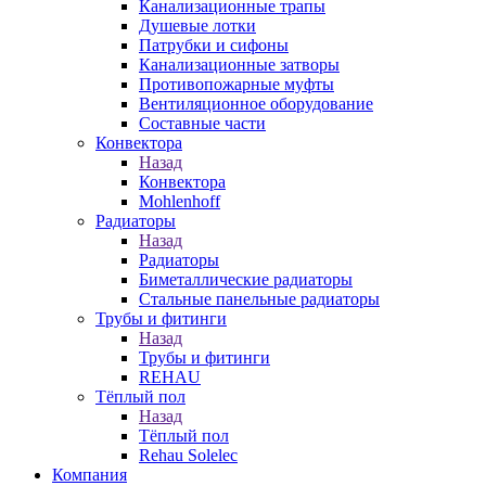
Канализационные трапы
Душевые лотки
Патрубки и сифоны
Канализационные затворы
Противопожарные муфты
Вентиляционное оборудование
Составные части
Конвектора
Назад
Конвектора
Mohlenhoff
Радиаторы
Назад
Радиаторы
Биметаллические радиаторы
Стальные панельные радиаторы
Трубы и фитинги
Назад
Трубы и фитинги
REHAU
Тёплый пол
Назад
Тёплый пол
Rehau Solelec
Компания