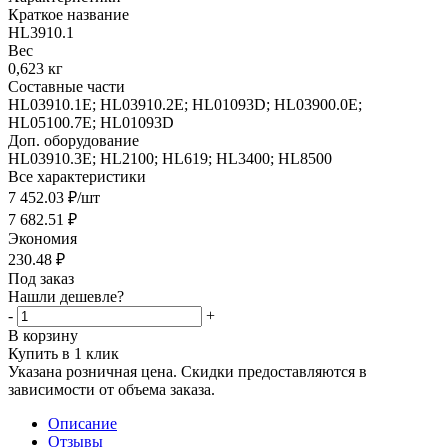
Краткое название
HL3910.1
Вес
0,623 кг
Составные части
HL03910.1E; HL03910.2E; HL01093D; HL03900.0E;
HL05100.7E; HL01093D
Доп. оборудование
HL03910.3E; HL2100; HL619; HL3400; HL8500
Все характеристики
7 452.03
₽
/шт
7 682.51
₽
Экономия
230.48
₽
Под заказ
Нашли дешевле?
-
+
В корзину
Купить в 1 клик
Указана розничная цена. Скидки предоставляются в
зависимости от объема заказа.
Описание
Отзывы