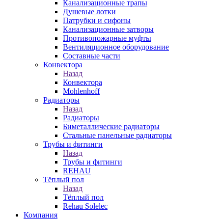
Канализационные трапы
Душевые лотки
Патрубки и сифоны
Канализационные затворы
Противопожарные муфты
Вентиляционное оборудование
Составные части
Конвектора
Назад
Конвектора
Mohlenhoff
Радиаторы
Назад
Радиаторы
Биметаллические радиаторы
Стальные панельные радиаторы
Трубы и фитинги
Назад
Трубы и фитинги
REHAU
Тёплый пол
Назад
Тёплый пол
Rehau Solelec
Компания