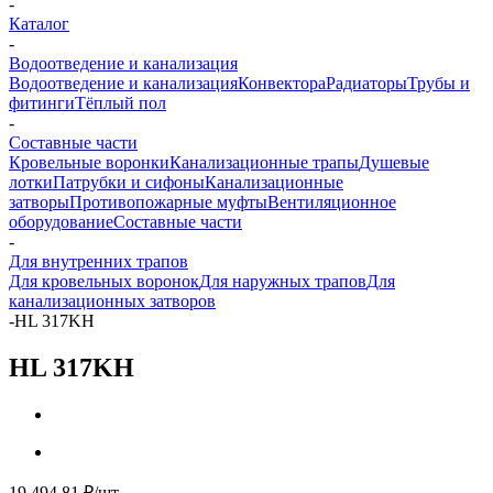
-
Каталог
-
Водоотведение и канализация
Водоотведение и канализация
Конвектора
Радиаторы
Трубы и
фитинги
Тёплый пол
-
Составные части
Кровельные воронки
Канализационные трапы
Душевые
лотки
Патрубки и сифоны
Канализационные
затворы
Противопожарные муфты
Вентиляционное
оборудование
Составные части
-
Для внутренних трапов
Для кровельных воронок
Для наружных трапов
Для
канализационных затворов
-
HL 317KH
HL 317KH
19 494.81
₽
/шт.