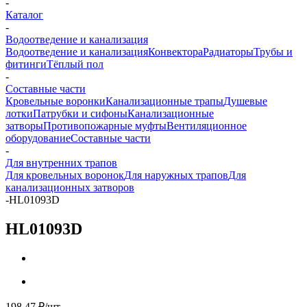
-
Каталог
-
Водоотведение и канализация
Водоотведение и канализация
Конвектора
Радиаторы
Трубы и
фитинги
Тёплый пол
-
Составные части
Кровельные воронки
Канализационные трапы
Душевые
лотки
Патрубки и сифоны
Канализационные
затворы
Противопожарные муфты
Вентиляционное
оборудование
Составные части
-
Для внутренних трапов
Для кровельных воронок
Для наружных трапов
Для
канализационных затворов
-
HL01093D
HL01093D
198.47
₽
/шт.