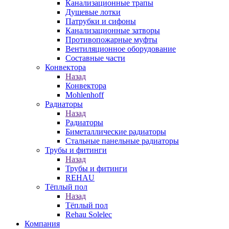
Канализационные трапы
Душевые лотки
Патрубки и сифоны
Канализационные затворы
Противопожарные муфты
Вентиляционное оборудование
Составные части
Конвектора
Назад
Конвектора
Mohlenhoff
Радиаторы
Назад
Радиаторы
Биметаллические радиаторы
Стальные панельные радиаторы
Трубы и фитинги
Назад
Трубы и фитинги
REHAU
Тёплый пол
Назад
Тёплый пол
Rehau Solelec
Компания