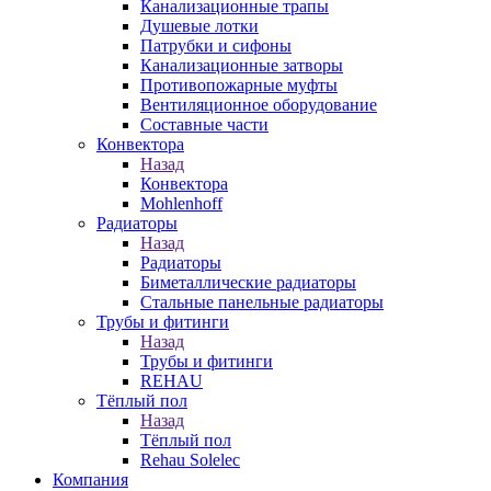
Канализационные трапы
Душевые лотки
Патрубки и сифоны
Канализационные затворы
Противопожарные муфты
Вентиляционное оборудование
Составные части
Конвектора
Назад
Конвектора
Mohlenhoff
Радиаторы
Назад
Радиаторы
Биметаллические радиаторы
Стальные панельные радиаторы
Трубы и фитинги
Назад
Трубы и фитинги
REHAU
Тёплый пол
Назад
Тёплый пол
Rehau Solelec
Компания