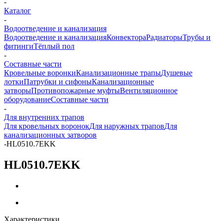
-
Каталог
-
Водоотведение и канализация
Водоотведение и канализация
Конвектора
Радиаторы
Трубы и
фитинги
Тёплый пол
-
Составные части
Кровельные воронки
Канализационные трапы
Душевые
лотки
Патрубки и сифоны
Канализационные
затворы
Противопожарные муфты
Вентиляционное
оборудование
Составные части
-
Для внутренних трапов
Для кровельных воронок
Для наружных трапов
Для
канализационных затворов
-
HL0510.7EKK
HL0510.7EKK
Характеристики