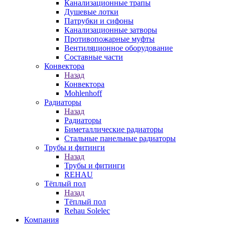
Канализационные трапы
Душевые лотки
Патрубки и сифоны
Канализационные затворы
Противопожарные муфты
Вентиляционное оборудование
Составные части
Конвектора
Назад
Конвектора
Mohlenhoff
Радиаторы
Назад
Радиаторы
Биметаллические радиаторы
Стальные панельные радиаторы
Трубы и фитинги
Назад
Трубы и фитинги
REHAU
Тёплый пол
Назад
Тёплый пол
Rehau Solelec
Компания