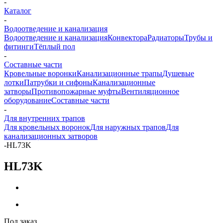
-
Каталог
-
Водоотведение и канализация
Водоотведение и канализация
Конвектора
Радиаторы
Трубы и
фитинги
Тёплый пол
-
Составные части
Кровельные воронки
Канализационные трапы
Душевые
лотки
Патрубки и сифоны
Канализационные
затворы
Противопожарные муфты
Вентиляционное
оборудование
Составные части
-
Для внутренних трапов
Для кровельных воронок
Для наружных трапов
Для
канализационных затворов
-
HL73K
HL73K
Под заказ