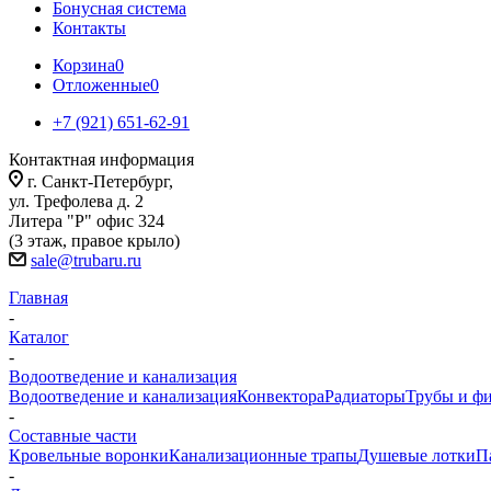
Бонусная система
Контакты
Корзина
0
Отложенные
0
+7 (921) 651-62-91
Контактная информация
г. Санкт-Петербург,
ул. Трефолева д. 2
Литера "Р" офис 324
(3 этаж, правое крыло)
sale@trubaru.ru
Главная
-
Каталог
-
Водоотведение и канализация
Водоотведение и канализация
Конвектора
Радиаторы
Трубы и ф
-
Составные части
Кровельные воронки
Канализационные трапы
Душевые лотки
П
-