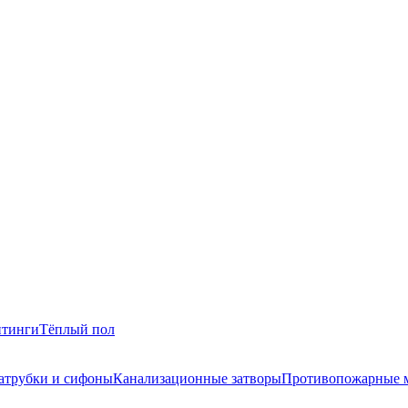
итинги
Тёплый пол
атрубки и сифоны
Канализационные затворы
Противопожарные 