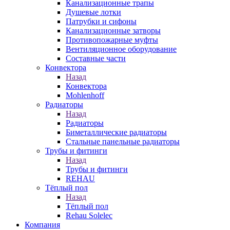
Канализационные трапы
Душевые лотки
Патрубки и сифоны
Канализационные затворы
Противопожарные муфты
Вентиляционное оборудование
Составные части
Конвектора
Назад
Конвектора
Mohlenhoff
Радиаторы
Назад
Радиаторы
Биметаллические радиаторы
Стальные панельные радиаторы
Трубы и фитинги
Назад
Трубы и фитинги
REHAU
Тёплый пол
Назад
Тёплый пол
Rehau Solelec
Компания