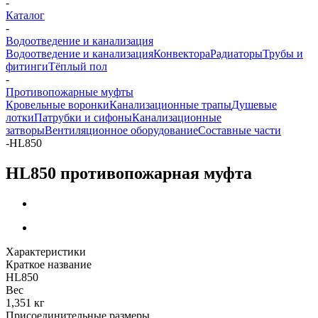
-
Каталог
-
Водоотведение и канализация
Водоотведение и канализация
Конвектора
Радиаторы
Трубы и
фитинги
Тёплый пол
-
Противопожарные муфты
Кровельные воронки
Канализационные трапы
Душевые
лотки
Патрубки и сифоны
Канализационные
затворы
Вентиляционное оборудование
Составные части
-
HL850
HL850 противопожарная муфта
Характеристики
Краткое название
HL850
Вес
1,351 кг
Присоединительные размеры