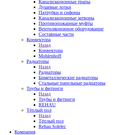
Канализационные трапы
Душевые лотки
Патрубки и сифоны
Канализационные затворы
Противопожарные муфты
Вентиляционное оборудование
Составные части
Конвектора
Назад
Конвектора
Mohlenhoff
Радиаторы
Назад
Радиаторы
Биметаллические радиаторы
Стальные панельные радиаторы
Трубы и фитинги
Назад
Трубы и фитинги
REHAU
Тёплый пол
Назад
Тёплый пол
Rehau Solelec
Компания