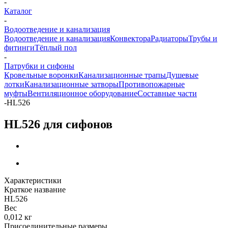
-
Каталог
-
Водоотведение и канализация
Водоотведение и канализация
Конвектора
Радиаторы
Трубы и
фитинги
Тёплый пол
-
Патрубки и сифоны
Кровельные воронки
Канализационные трапы
Душевые
лотки
Канализационные затворы
Противопожарные
муфты
Вентиляционное оборудование
Составные части
-
HL526
HL526 для сифонов
Характеристики
Краткое название
HL526
Вес
0,012 кг
Присоединительные размеры