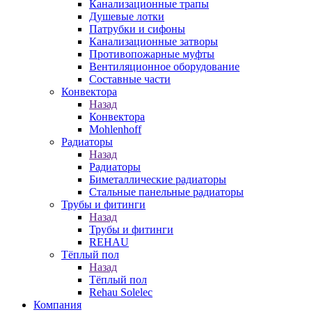
Канализационные трапы
Душевые лотки
Патрубки и сифоны
Канализационные затворы
Противопожарные муфты
Вентиляционное оборудование
Составные части
Конвектора
Назад
Конвектора
Mohlenhoff
Радиаторы
Назад
Радиаторы
Биметаллические радиаторы
Стальные панельные радиаторы
Трубы и фитинги
Назад
Трубы и фитинги
REHAU
Тёплый пол
Назад
Тёплый пол
Rehau Solelec
Компания