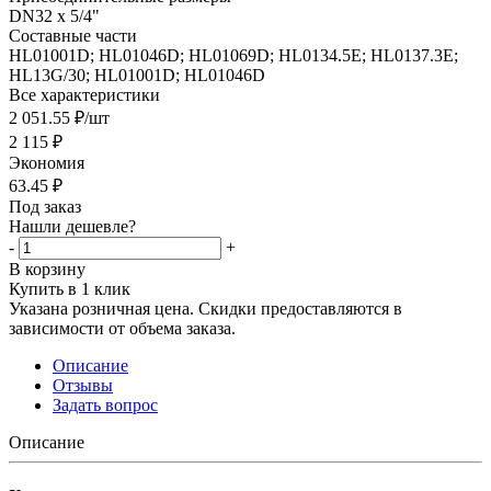
DN32 x 5/4"
Составные части
HL01001D; HL01046D; HL01069D; HL0134.5E; HL0137.3E;
HL13G/30; HL01001D; HL01046D
Все характеристики
2 051.55
₽
/шт
2 115
₽
Экономия
63.45
₽
Под заказ
Нашли дешевле?
-
+
В корзину
Купить в 1 клик
Указана розничная цена. Скидки предоставляются в
зависимости от объема заказа.
Описание
Отзывы
Задать вопрос
Описание