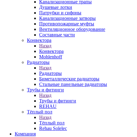
Канализационные трапы
Душевые лотки
Патрубки и сифоны
Канализационные затворы
Противопожарные муфты
Вентиляционное оборудование
Составные части
Конвектора
Назад
Конвектора
Mohlenhoff
Радиаторы
Назад
Радиаторы
Биметаллические радиаторы
Стальные панельные радиаторы
Трубы и фитинги
Назад
Трубы и фитинги
REHAU
Тёплый пол
Назад
Тёплый пол
Rehau Solelec
Компания