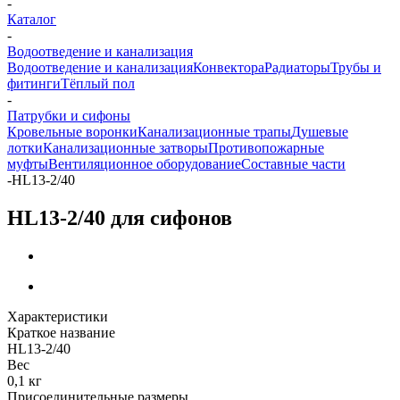
-
Каталог
-
Водоотведение и канализация
Водоотведение и канализация
Конвектора
Радиаторы
Трубы и
фитинги
Тёплый пол
-
Патрубки и сифоны
Кровельные воронки
Канализационные трапы
Душевые
лотки
Канализационные затворы
Противопожарные
муфты
Вентиляционное оборудование
Составные части
-
HL13-2/40
HL13-2/40 для сифонов
Характеристики
Краткое название
HL13-2/40
Вес
0,1 кг
Присоединительные размеры