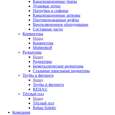
Канализационные трапы
Душевые лотки
Патрубки и сифоны
Канализационные затворы
Противопожарные муфты
Вентиляционное оборудование
Составные части
Конвектора
Назад
Конвектора
Mohlenhoff
Радиаторы
Назад
Радиаторы
Биметаллические радиаторы
Стальные панельные радиаторы
Трубы и фитинги
Назад
Трубы и фитинги
REHAU
Тёплый пол
Назад
Тёплый пол
Rehau Solelec
Компания