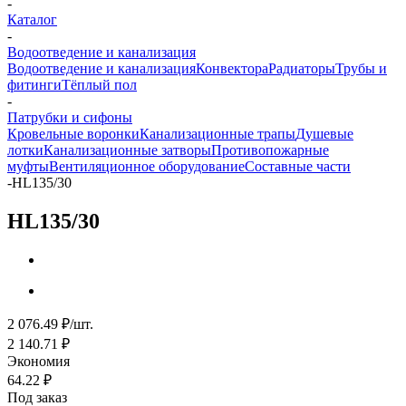
-
Каталог
-
Водоотведение и канализация
Водоотведение и канализация
Конвектора
Радиаторы
Трубы и
фитинги
Тёплый пол
-
Патрубки и сифоны
Кровельные воронки
Канализационные трапы
Душевые
лотки
Канализационные затворы
Противопожарные
муфты
Вентиляционное оборудование
Составные части
-
HL135/30
HL135/30
2 076.49
₽
/шт.
2 140.71
₽
Экономия
64.22
₽
Под заказ