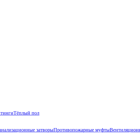
итинги
Тёплый пол
анализационные затворы
Противопожарные муфты
Вентиляционн