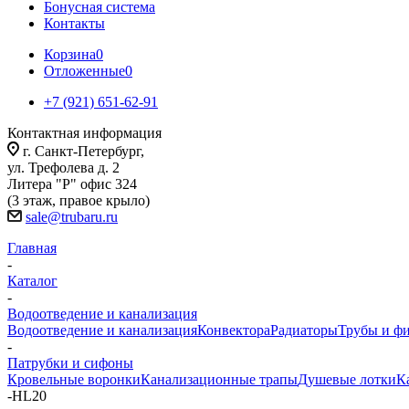
Бонусная система
Контакты
Корзина
0
Отложенные
0
+7 (921) 651-62-91
Контактная информация
г. Санкт-Петербург,
ул. Трефолева д. 2
Литера "Р" офис 324
(3 этаж, правое крыло)
sale@trubaru.ru
Главная
-
Каталог
-
Водоотведение и канализация
Водоотведение и канализация
Конвектора
Радиаторы
Трубы и ф
-
Патрубки и сифоны
Кровельные воронки
Канализационные трапы
Душевые лотки
К
-
HL20