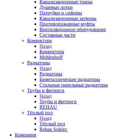
Канализационные трапы
Душевые лотки
Патрубки и сифоны
Канализационные затворы
Противопожарные муфты
Вентиляционное оборудование
Составные части
Конвектора
Назад
Конвектора
Mohlenhoff
Радиаторы
Назад
Радиаторы
Биметаллические радиаторы
Стальные панельные радиаторы
Трубы и фитинги
Назад
Трубы и фитинги
REHAU
Тёплый пол
Назад
Тёплый пол
Rehau Solelec
Компания