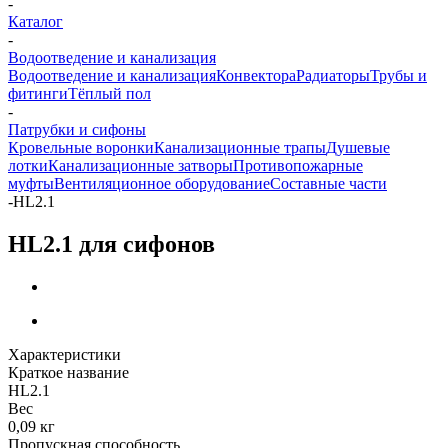
-
Каталог
-
Водоотведение и канализация
Водоотведение и канализация
Конвектора
Радиаторы
Трубы и
фитинги
Тёплый пол
-
Патрубки и сифоны
Кровельные воронки
Канализационные трапы
Душевые
лотки
Канализационные затворы
Противопожарные
муфты
Вентиляционное оборудование
Составные части
-
HL2.1
HL2.1 для сифонов
Характеристики
Краткое название
HL2.1
Вес
0,09 кг
Пропускная способность