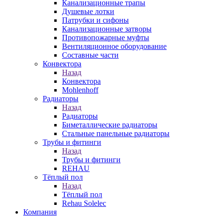
Канализационные трапы
Душевые лотки
Патрубки и сифоны
Канализационные затворы
Противопожарные муфты
Вентиляционное оборудование
Составные части
Конвектора
Назад
Конвектора
Mohlenhoff
Радиаторы
Назад
Радиаторы
Биметаллические радиаторы
Стальные панельные радиаторы
Трубы и фитинги
Назад
Трубы и фитинги
REHAU
Тёплый пол
Назад
Тёплый пол
Rehau Solelec
Компания