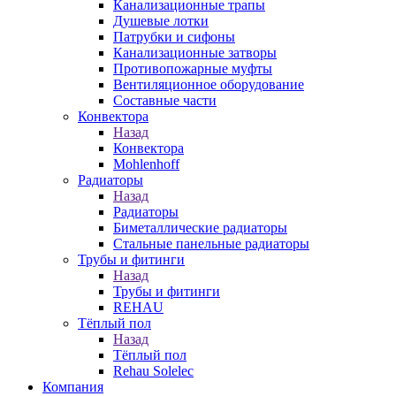
Канализационные трапы
Душевые лотки
Патрубки и сифоны
Канализационные затворы
Противопожарные муфты
Вентиляционное оборудование
Составные части
Конвектора
Назад
Конвектора
Mohlenhoff
Радиаторы
Назад
Радиаторы
Биметаллические радиаторы
Стальные панельные радиаторы
Трубы и фитинги
Назад
Трубы и фитинги
REHAU
Тёплый пол
Назад
Тёплый пол
Rehau Solelec
Компания