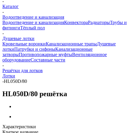
-
Каталог
-
Водоотведение и канализация
Водоотведение и канализация
Конвектора
Радиаторы
Трубы и
фитинги
Тёплый пол
-
Душевые лотки
Кровельные воронки
Канализационные трапы
Душевые
лотки
Патрубки и сифоны
Канализационные
затворы
Противопожарные муфты
Вентиляционное
оборудование
Составные части
-
Решётки для лотков
Лотки
-
HL050D/80
HL050D/80 решётка
Характеристики
Краткое название