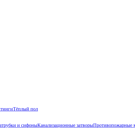
итинги
Тёплый пол
атрубки и сифоны
Канализационные затворы
Противопожарные 