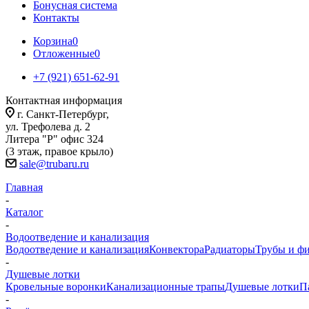
Бонусная система
Контакты
Корзина
0
Отложенные
0
+7 (921) 651-62-91
Контактная информация
г. Санкт-Петербург,
ул. Трефолева д. 2
Литера "Р" офис 324
(3 этаж, правое крыло)
sale@trubaru.ru
Главная
-
Каталог
-
Водоотведение и канализация
Водоотведение и канализация
Конвектора
Радиаторы
Трубы и ф
-
Душевые лотки
Кровельные воронки
Канализационные трапы
Душевые лотки
П
-