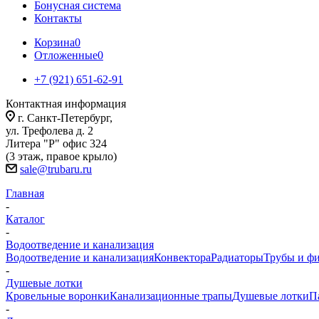
Бонусная система
Контакты
Корзина
0
Отложенные
0
+7 (921) 651-62-91
Контактная информация
г. Санкт-Петербург,
ул. Трефолева д. 2
Литера "Р" офис 324
(3 этаж, правое крыло)
sale@trubaru.ru
Главная
-
Каталог
-
Водоотведение и канализация
Водоотведение и канализация
Конвектора
Радиаторы
Трубы и ф
-
Душевые лотки
Кровельные воронки
Канализационные трапы
Душевые лотки
П
-