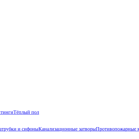
итинги
Тёплый пол
атрубки и сифоны
Канализационные затворы
Противопожарные 