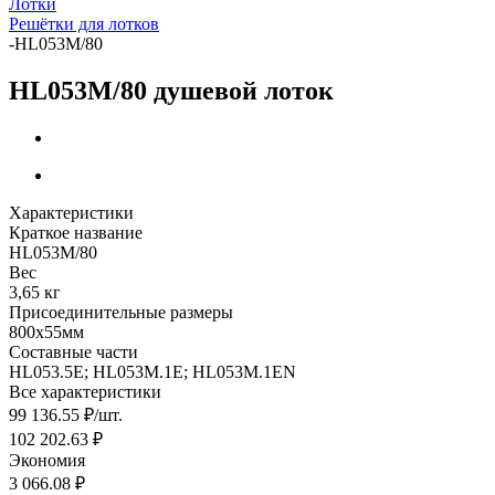
Лотки
Решётки для лотков
-
HL053M/80
HL053M/80 душевой лоток
Характеристики
Краткое название
HL053M/80
Вес
3,65 кг
Присоединительные размеры
800x55мм
Составные части
HL053.5E; HL053M.1E; HL053M.1EN
Все характеристики
99 136.55
₽
/шт.
102 202.63
₽
Экономия
3 066.08
₽