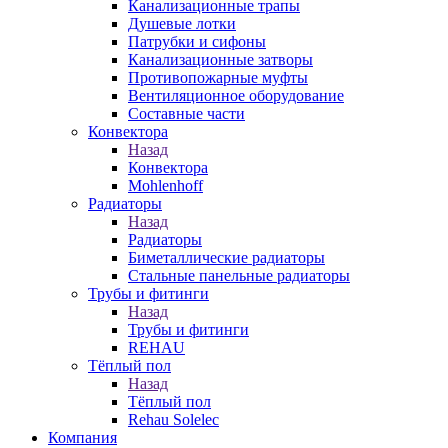
Канализационные трапы
Душевые лотки
Патрубки и сифоны
Канализационные затворы
Противопожарные муфты
Вентиляционное оборудование
Составные части
Конвектора
Назад
Конвектора
Mohlenhoff
Радиаторы
Назад
Радиаторы
Биметаллические радиаторы
Стальные панельные радиаторы
Трубы и фитинги
Назад
Трубы и фитинги
REHAU
Тёплый пол
Назад
Тёплый пол
Rehau Solelec
Компания