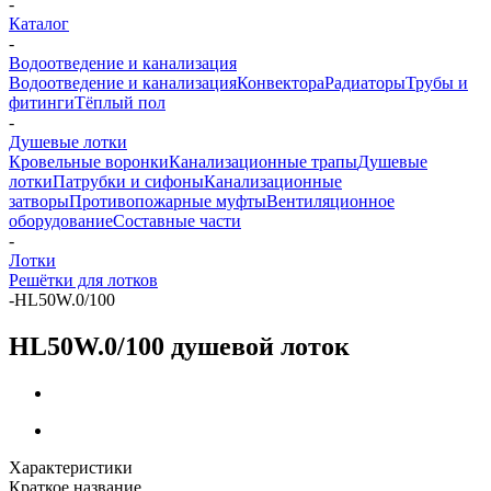
-
Каталог
-
Водоотведение и канализация
Водоотведение и канализация
Конвектора
Радиаторы
Трубы и
фитинги
Тёплый пол
-
Душевые лотки
Кровельные воронки
Канализационные трапы
Душевые
лотки
Патрубки и сифоны
Канализационные
затворы
Противопожарные муфты
Вентиляционное
оборудование
Составные части
-
Лотки
Решётки для лотков
-
HL50W.0/100
HL50W.0/100 душевой лоток
Характеристики
Краткое название