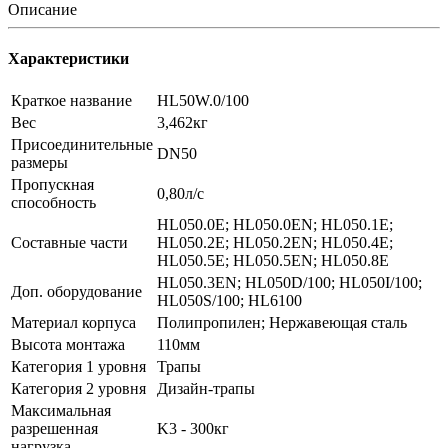
Описание
Характеристики
Краткое название
HL50W.0/100
Вес
3,462кг
Присоединительные
DN50
размеры
Пропускная
0,80л/с
способность
HL050.0E; HL050.0EN; HL050.1E;
Составные части
HL050.2E; HL050.2EN; HL050.4E;
HL050.5E; HL050.5EN; HL050.8E
HL050.3EN; HL050D/100; HL050I/100;
Доп. оборудование
HL050S/100; HL6100
Материал корпуса
Полипропилен; Нержавеющая сталь
Высота монтажа
110мм
Категория 1 уровня
Трапы
Категория 2 уровня
Дизайн-трапы
Максимальная
разрешенная
K3 - 300кг
нагрузка